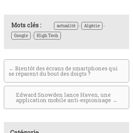
Mots clés :
actualité
-
Algérie
-
Google
-
High Tech
←
Bientôt des écrans de smartphones qui
se réparent du bout des doigts ?
Edward Snowden lance Haven, une
application mobile anti-espionnage
→
Catégorie