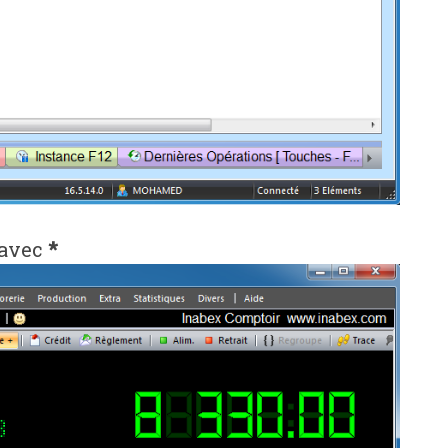
 avec
*