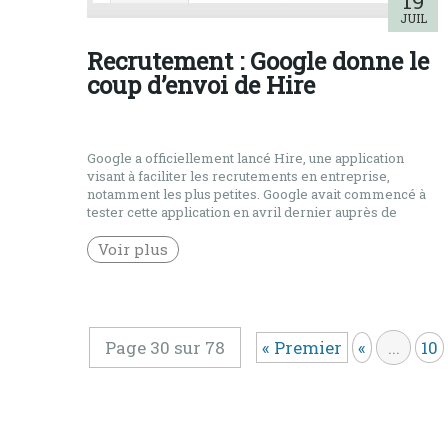
19
JUIL
Recrutement : Google donne le
coup d’envoi de Hire
Google a officiellement lancé Hire, une application
visant à faciliter les recrutements en entreprise,
notamment les plus petites. Google avait commencé à
tester cette application en avril dernier auprès de
quelques entreprises sélectionnées. Pour l’instant,
c’est un lancement limité aux entreprises américaines
Voir plus
mais Google a officiellement donné le coup d’envoi
pour son application […]
Page 30 sur 78
« Premier
«
...
10