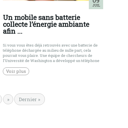
09
JUIL
Un mobile sans batterie
collecte l’énergie ambiante
afin ...
Si vous vous êtes déjà retrouvés avec une batterie de
téléphone déchargée au milieu de nulle part, cela
pourrait vous plaire. Une équipe de chercheurs de
l’Université de Washington a développé un téléphone
qui ne nécessite aucune batterie. Toujours en phase de
prototypage, le téléphone très basique, oui on ne parle
Voir plus
pas là d’un smartphone haut de […]
»
Dernier »