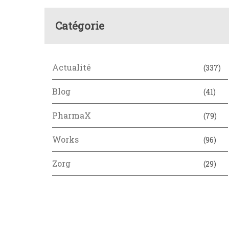
Catégorie
Actualité
(337)
Blog
(41)
PharmaX
(79)
Works
(96)
Zorg
(29)