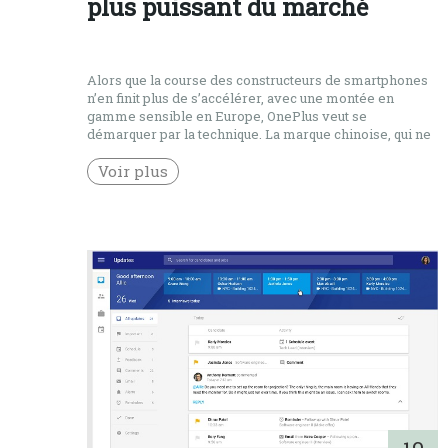
plus puissant du marché
Alors que la course des constructeurs de smartphones
n’en finit plus de s’accélérer, avec une montée en
gamme sensible en Europe, OnePlus veut se
démarquer par la technique. La marque chinoise, qui ne
dispose d’aucun magasin physique, présente avec son
OnePlus 5 un bond en avant encore jamais vu. Après
Voir plus
un OnePlus 3T […]