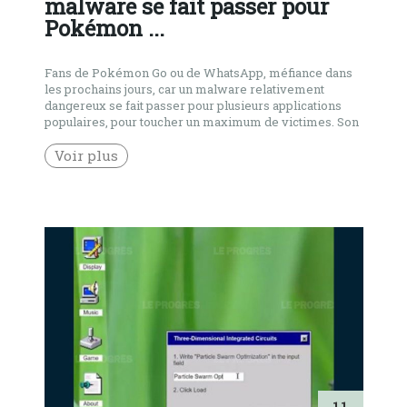
malware se fait passer pour
Pokémon ...
Fans de Pokémon Go ou de WhatsApp, méfiance dans
les prochains jours, car un malware relativement
dangereux se fait passer pour plusieurs applications
populaires, pour toucher un maximum de victimes. Son
nom : GhostCtrl. Les utilisateurs d’Android viennent
de voir surgir une nouvelle menace relativement
Voir plus
dangereuse, car le ver informatique GhostCtrl est
capable […]