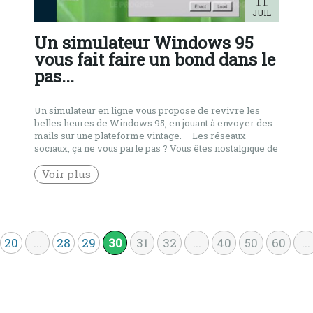
11
JUIL
Un simulateur Windows 95
vous fait faire un bond dans le
pas...
Un simulateur en ligne vous propose de revivre les
belles heures de Windows 95, en jouant à envoyer des
mails sur une plateforme vintage. Les réseaux
sociaux, ça ne vous parle pas ? Vous êtes nostalgique de
votre vieux PC qui tournait doucement ? Alors cette
trouvaille va faire des heureux : […]
Voir plus
20
...
28
29
30
31
32
...
40
50
60
...