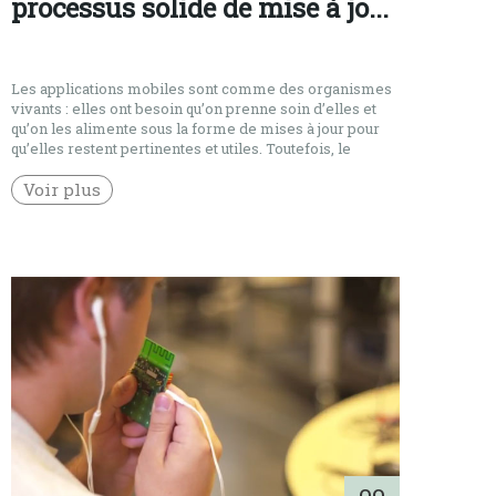
processus solide de mise à jo...
Les applications mobiles sont comme des organismes
vivants : elles ont besoin qu’on prenne soin d’elles et
qu’on les alimente sous la forme de mises à jour pour
qu’elles restent pertinentes et utiles. Toutefois, le
processus peut parfois être compliqué, selon le type
d’application, les fonctionnalités qu’elle offre, les détails
Voir plus
de sécurité impliqués et les […]