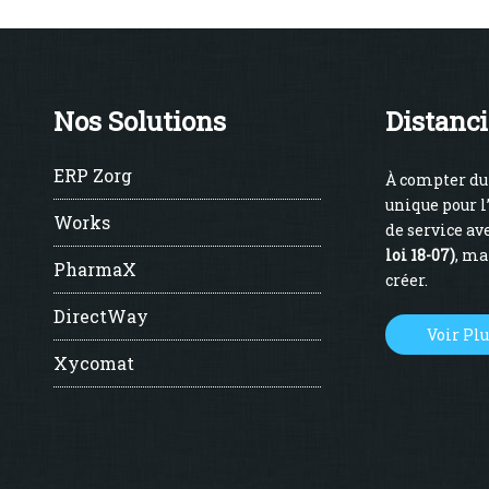
Nos Solutions
Distanci
ERP Zorg
À compter du 
unique pour l
Works
de service ave
loi 18-07)
, ma
PharmaX
créer.
DirectWay
Voir Pl
Xycomat