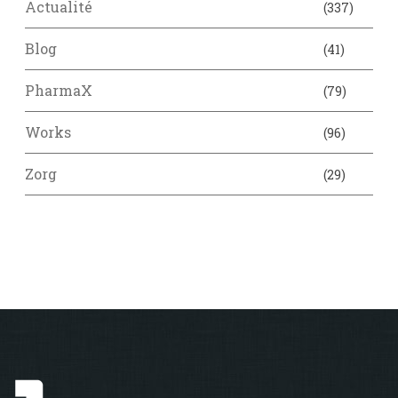
Actualité
(337)
Blog
(41)
PharmaX
(79)
Works
(96)
Zorg
(29)