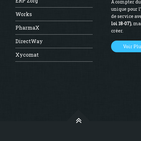
ERP Zorg
À compter du 
unique pour l
Works
de service ave
loi 18-07)
, ma
PharmaX
créer.
DirectWay
Voir Pl
Xycomat