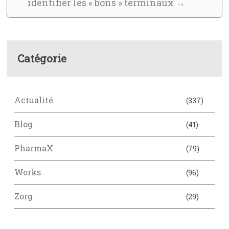
identifier les « bons » terminaux
→
Catégorie
Actualité
(337)
Blog
(41)
PharmaX
(79)
Works
(96)
Zorg
(29)