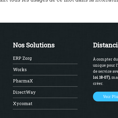
Nos Solutions
Distanci
ERP Zorg
À compter du 
unique pour l
Works
de service ave
loi 18-07)
, ma
PharmaX
créer.
DirectWay
Voir Pl
Xycomat