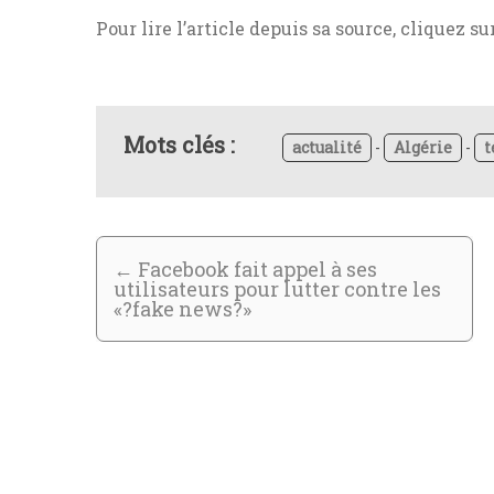
Pour lire l’article depuis sa source, cliquez su
Mots clés :
actualité
-
Algérie
-
t
←
Facebook fait appel à ses
utilisateurs pour lutter contre les
«?fake news?»