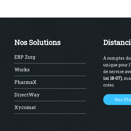
Nos Solutions
Distanci
ERP Zorg
À compter du 
unique pour l
Works
de service ave
loi 18-07)
, ma
PharmaX
créer.
DirectWay
Voir Pl
Xycomat