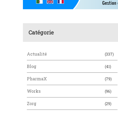
Catégorie
Actualité
(337)
Blog
(41)
PharmaX
(79)
Works
(96)
Zorg
(29)