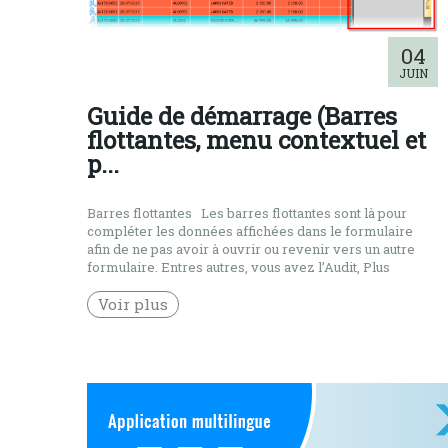
04
JUIN
Guide de démarrage (Barres
flottantes, menu contextuel et
p...
Barres flottantes Les barres flottantes sont là pour
compléter les données affichées dans le formulaire
afin de ne pas avoir à ouvrir ou revenir vers un autre
formulaire. Entres autres, vous avez l’Audit, Plus
d’infos, Totaux … Pour pouvez choisir d’afficher ou
masquer une barre flottante dans le menu Affichage >
Voir plus
Extra Barres. […]