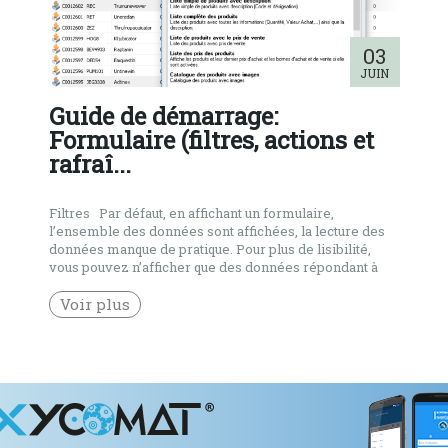
03
JUIN
Guide de démarrage:
Formulaire (filtres, actions et
rafraî...
Filtres Par défaut, en affichant un formulaire,
l’ensemble des données sont affichées, la lecture des
données manque de pratique. Pour plus de lisibilité,
vous pouvez n’afficher que des données répondant à
des critères voulus, nous les appelons des filtres. Vous
pouvez ainsi spécifier les valeurs des différents
Voir plus
champs que vous souhaiteriez voir. Si […]