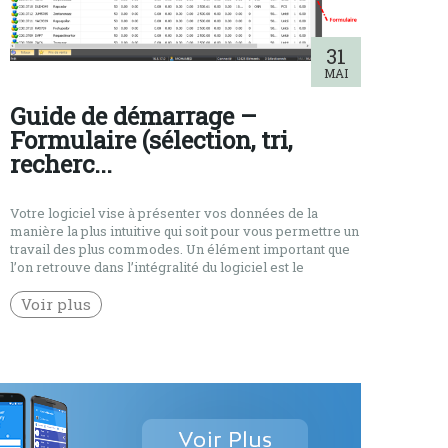
31
MAI
Guide de démarrage –
Formulaire (sélection, tri,
recherc...
Votre logiciel vise à présenter vos données de la
manière la plus intuitive qui soit pour vous permettre un
travail des plus commodes. Un élément important que
l’on retrouve dans l’intégralité du logiciel est le
formulaire. Le formulaire se comporte de diverses
parties : Liste de données Filtres Actions sur les
Voir plus
données Barres […]