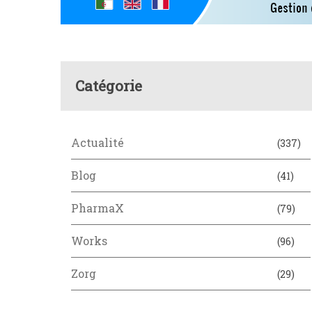
Catégorie
Actualité
(337)
Blog
(41)
PharmaX
(79)
Works
(96)
Zorg
(29)