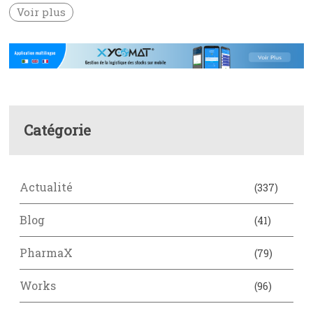
Voir plus
Catégorie
Actualité
(337)
Blog
(41)
PharmaX
(79)
Works
(96)