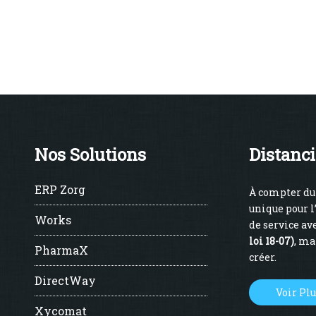
Nos Solutions
Distanci
ERP Zorg
À compter du 
unique pour l
Works
de service ave
loi 18-07)
, ma
PharmaX
créer.
DirectWay
Voir Pl
Xycomat