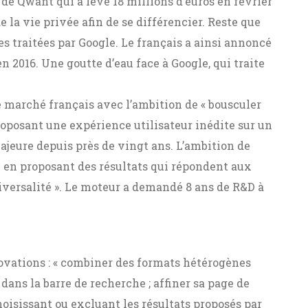
 de Qwant qui a levé 18 millions d’euros en février
e la vie privée afin de se différencier. Reste que
s traitées par Google. Le français a ainsi annoncé
en 2016. Une goutte d’eau face à Google, qui traite
le marché français avec l’ambition de « bousculer
roposant une expérience utilisateur inédite sur un
jeure depuis près de vingt ans. L’ambition de
e en proposant des résultats qui répondent aux
niversalité ». Le moteur a demandé 8 ans de R&D à
ovations : « combiner des formats hétérogènes
 dans la barre de recherche ; affiner sa page de
hoisissant ou excluant les résultats proposés par