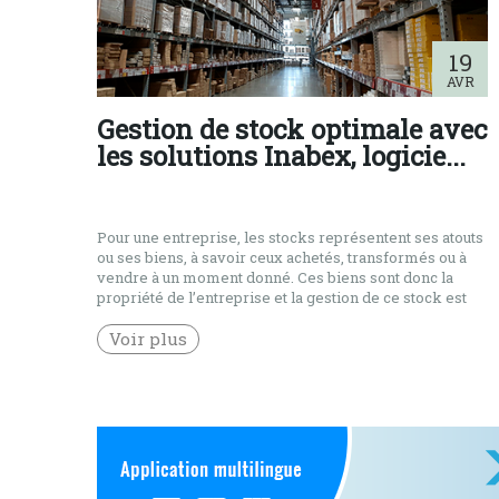
19
AVR
Gestion de stock optimale avec
les solutions Inabex, logicie...
Pour une entreprise, les stocks représentent ses atouts
ou ses biens, à savoir ceux achetés, transformés ou à
vendre à un moment donné. Ces biens sont donc la
propriété de l’entreprise et la gestion de ce stock est
primordiale pour la vie de l’entreprise. L’enjeu d’une
bonne gestion de stock est de limiter l’impact financier
Voir plus
[…]